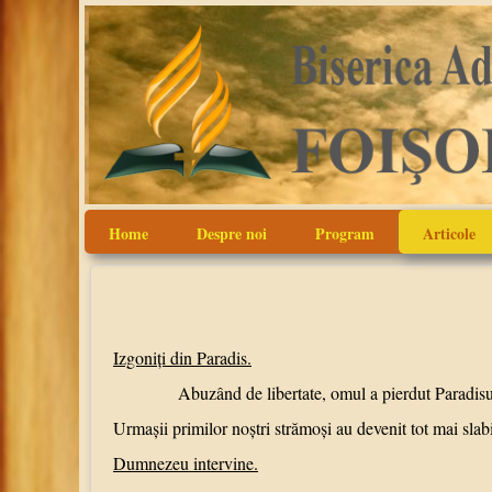
Home
Despre noi
Program
Articole
Izgoniţi din Paradis.
Abuzând de libertate, omul a pierdut Paradisul. Înstră
Urmaşii primilor noştri strămoşi au devenit tot mai slabi,
Dumnezeu intervine.