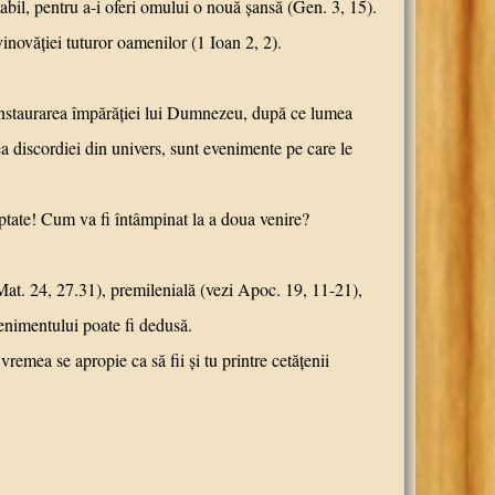
l, pentru a-i oferi omului o nouă şansă (Gen. 3, 15).
inovăţiei tuturor oamenilor (1 Ioan 2, 2).
nstaurarea împărăţiei lui Dumnezeu, după ce lumea
rea discordiei din univers, sunt evenimente pe care le
tate! Cum va fi întâmpinat la a doua venire?
at. 24, 27.31), premilenială (vezi Apoc. 19, 11-21),
venimentului poate fi dedusă.
ea se apropie ca să fii şi tu printre cetăţenii