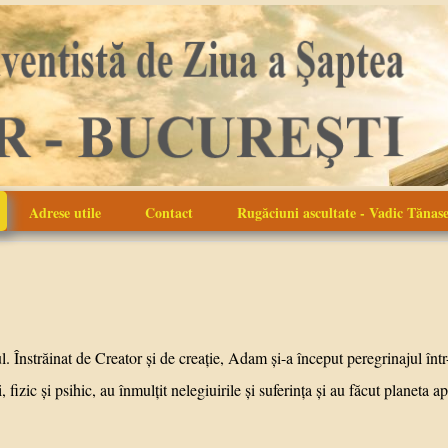
Adrese utile
Contact
Rugăciuni ascultate - Vadic Tănas
inat de Creator şi de creaţie, Adam şi-a început peregrinajul într-o l
 fizic şi psihic, au înmulţit nelegiuirile şi suferinţa şi au făcut planeta 