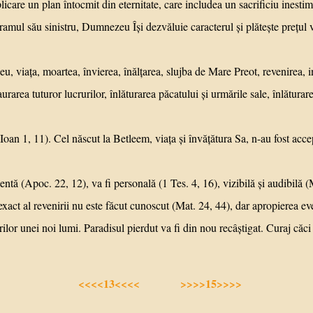
 plan întocmit din eternitate, care includea un sacrificiu inestimabi
ramul său sinistru, Dumnezeu Îşi dezvăluie caracterul şi plăteşte preţul v
a, moartea, învierea, înălţarea, slujba de Mare Preot, revenirea, i
urarea tuturor lucrurilor, înlăturarea păcatului şi urmările sale, înlătura
1, 11). Cel născut la Betleem, viaţa şi învăţătura Sa, n-au fost accep
Apoc. 22, 12), va fi personală (1 Tes. 4, 16), vizibilă şi audibilă (M
xact al revenirii nu este făcut cunoscut (Mat. 24, 44), dar apropierea e
 noi lumi. Paradisul pierdut va fi din nou recâştigat. Curaj căci vrem
<<<<13<<<<
>>>>15>>>>