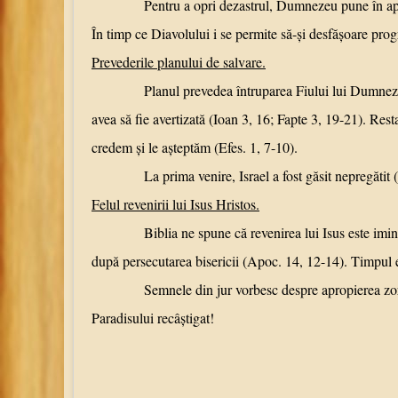
Pentru a opri dezastrul, Dumnezeu pune în aplicare un
În timp ce Diavolului i se permite să-şi desfăşoare prog
Prevederile planului de salvare.
Planul prevedea întruparea Fiului lui Dumnezeu, viaţ
avea să fie avertizată (Ioan 3, 16; Fapte 3, 19-21). Resta
credem şi le aşteptăm (Efes. 1, 7-10).
La prima venire, Israel a fost găsit nepregătit (Ioan 
Felul revenirii lui Isus Hristos.
Biblia ne spune că revenirea lui Isus este iminentă (
după persecutarea bisericii (Apoc. 14, 12-14). Timpul e
Semnele din jur vorbesc despre apropierea zorilor unei
Paradisului recâştigat!